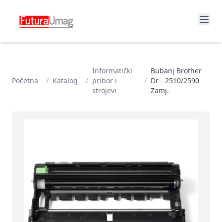
Informatički
Bubanj Brother
Početna
/
Katalog
/
pribor i
/
Dr - 2510/2590
strojevi
Zamj.