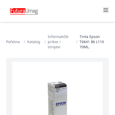
Informatički
Tinta Epson
Početna
/
Katalog
/
pribor i
/
T6641 Bk L110
strojevi
70ML.