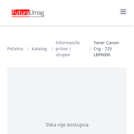
Informatički
Toner Canon
Početna
/
Katalog
/
pribor i
/
Crg - 725
strojevi
LBP6000
Slika nije dostupna