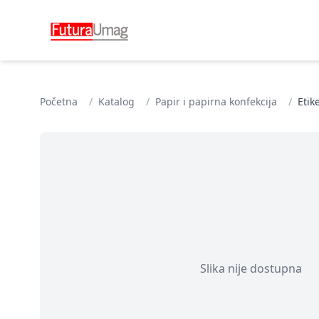
Početna
/
Katalog
/
Papir i papirna konfekcija
/
Etik
Slika nije dostupna