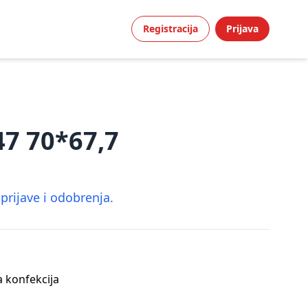
Registracija
Prijava
 47 70*67,7
rijave i odobrenja.
a konfekcija