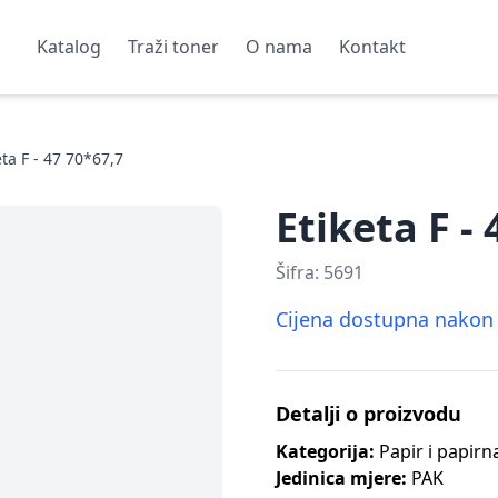
Katalog
Traži toner
O nama
Kontakt
eta F - 47 70*67,7
Etiketa F -
Šifra:
5691
Cijena dostupna nakon p
Detalji o proizvodu
Kategorija:
Papir i papirn
Jedinica mjere:
PAK