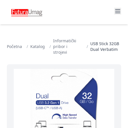
Informatički
USB Stick 32GB
Početna
/
Katalog
/
pribor i
/
Dual Verbatim
strojevi