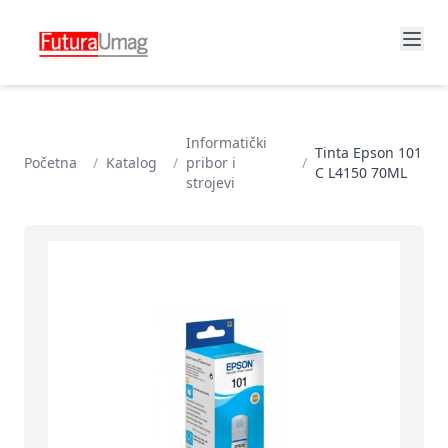
Informatički
Tinta Epson 101
Početna
/
Katalog
/
pribor i
/
C L4150 70ML
strojevi