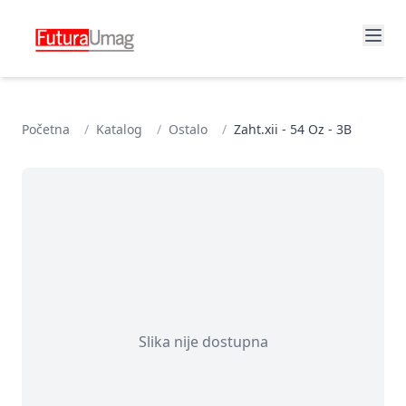
Početna
/
Katalog
/
Ostalo
/
Zaht.xii - 54 Oz - 3B
Slika nije dostupna