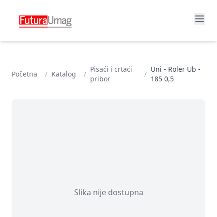
Pisaći i crtaći
Uni - Roler Ub -
Početna
/
Katalog
/
/
pribor
185 0,5
Slika nije dostupna