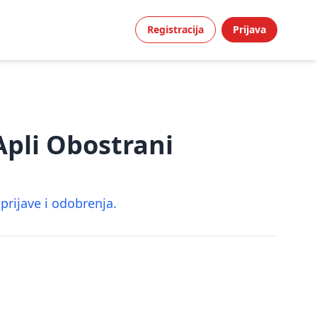
Registracija
Prijava
Apli Obostrani
rijave i odobrenja.