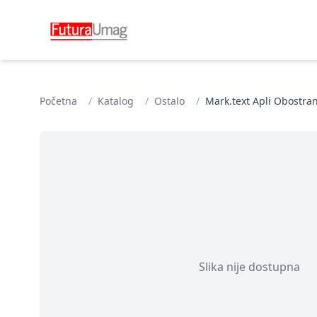
Početna
/
Katalog
/
Ostalo
/
Mark.text Apli Obostran
Slika nije dostupna