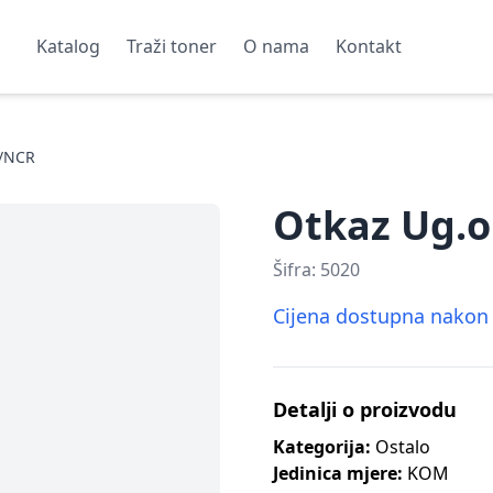
Katalog
Traži toner
O nama
Kontakt
5/NCR
Otkaz Ug.o 
Šifra:
5020
Cijena dostupna nakon p
Detalji o proizvodu
Kategorija:
Ostalo
Jedinica mjere:
KOM