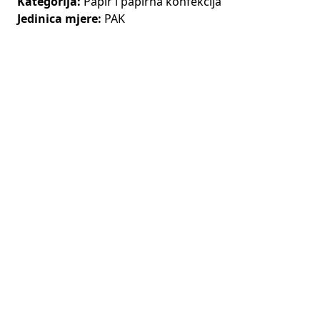
Kategorija:
Papir i papirna konfekcija
Jedinica mjere:
PAK