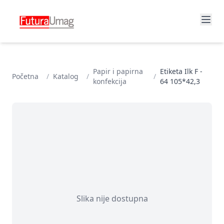
Papir i papirna
Etiketa Ilk F -
Početna
/
Katalog
/
/
konfekcija
64 105*42,3
Slika nije dostupna