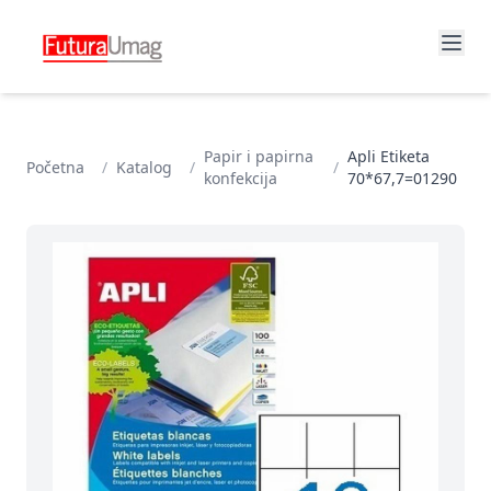
Papir i papirna
Apli Etiketa
Početna
/
Katalog
/
/
konfekcija
70*67,7=01290