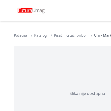
Početna
/
Katalog
/
Pisaći i crtaći pribor
/
Uni - Mar
Slika nije dostupna