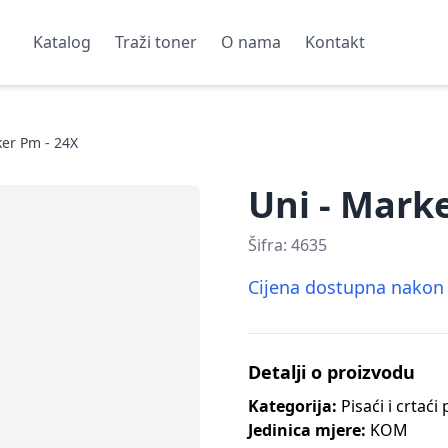
Katalog
Traži toner
O nama
Kontakt
ker Pm - 24X
Uni - Mark
Šifra:
4635
Cijena dostupna nakon p
Detalji o proizvodu
Kategorija:
Pisaći i crtaći
Jedinica mjere:
KOM