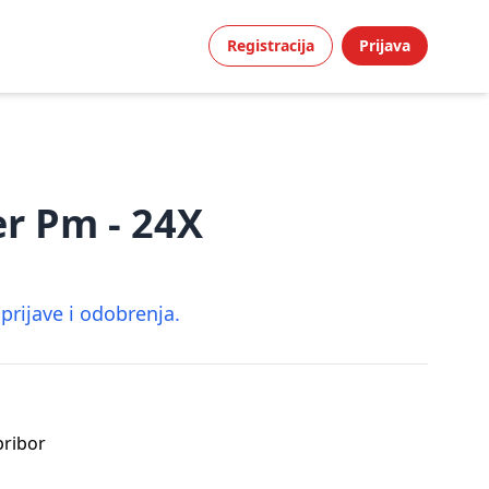
Registracija
Prijava
er Pm - 24X
rijave i odobrenja.
 pribor