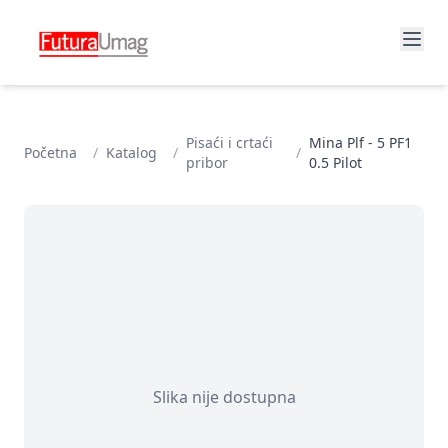
Pisaći i crtaći
Mina Plf - 5 PF1
Početna
/
Katalog
/
/
pribor
0.5 Pilot
Slika nije dostupna