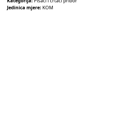
Kategorija:
Pisaći i crtaći pribor
Jedinica mjere:
KOM