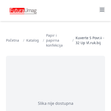
Papir i
Kuverte S Povr.ii -
Početna
/
Katalog
/
papirna
/
32 Up Vl.ruk.bij
konfekcija
Slika nije dostupna