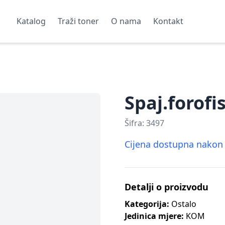
Katalog
Traži toner
O nama
Kontakt
Spaj.forofi
Šifra:
3497
Cijena dostupna nakon p
Detalji o proizvodu
Kategorija:
Ostalo
Jedinica mjere:
KOM