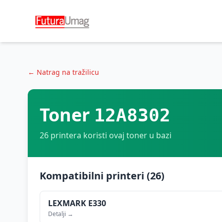
← Natrag na tražilicu
Toner
12A8302
26
printera koristi ovaj toner u bazi
Kompatibilni printeri (
26
)
LEXMARK
E330
Detalji →