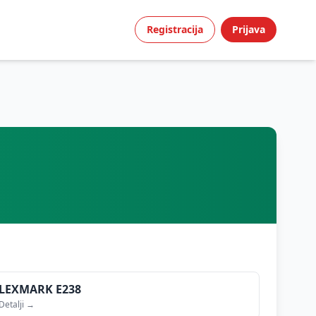
Registracija
Prijava
LEXMARK
E238
Detalji →