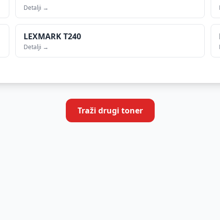
Detalji →
LEXMARK
T240
Detalji →
Traži drugi toner