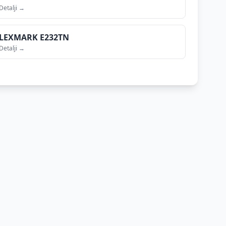
Detalji →
LEXMARK
E232TN
Detalji →