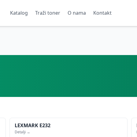
Katalog
Traži toner
O nama
Kontakt
LEXMARK
E232
Detalji →