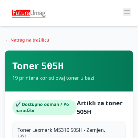
← Natrag na tražilicu
Toner
505H
19
printera koristi ovaj toner u bazi
Artikli za toner
✔ Dostupno odmah / Po
narudžbi
505H
Toner Lexmark MS310 505H - Zamjen.
1953