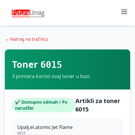
← Natrag na tražilicu
Toner
6015
3
printera koristi ovaj toner u bazi
Artikli za toner
✔ Dostupno odmah / Po
narudžbi
6015
Upalj.el.atomic Jet Flame
6015