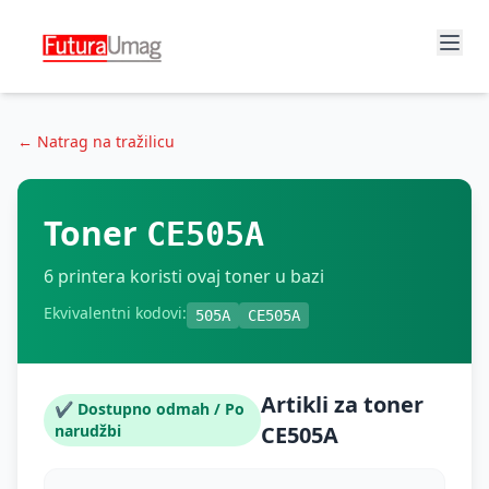
← Natrag na tražilicu
Toner
CE505A
6
printera koristi ovaj toner u bazi
Ekvivalentni kodovi:
505A
CE505A
Artikli za toner
✔ Dostupno odmah / Po
narudžbi
CE505A