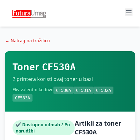
← Natrag na tražilicu
Toner
CF530A
2
printera koristi ovaj toner u bazi
Ekvivalentni kodovi:
CF530A
CF531A
CF532A
CF533A
Artikli za toner
✔ Dostupno odmah / Po
narudžbi
CF530A