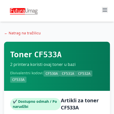
← Natrag na tražilicu
Toner
CF533A
2
printera koristi ovaj toner u bazi
Ekvivalentni kodovi:
CF530A
CF531A
CF532A
CF533A
Artikli za toner
✔ Dostupno odmah / Po
narudžbi
CF533A