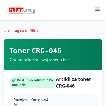
← Natrag na tražilicu
Toner
CRG-046
7
printera koristi ovaj toner u bazi
Artikli za toner
✔ Dostupno odmah / Po
narudžbi
CRG-046
Razdjelni Karton A4
46