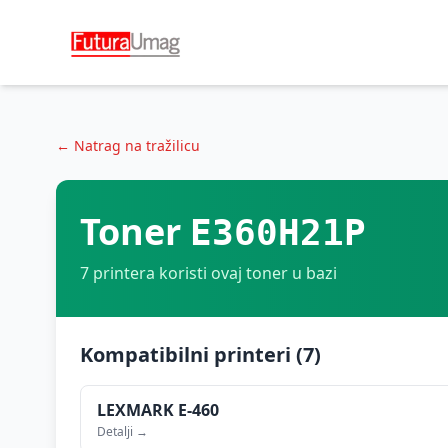
← Natrag na tražilicu
Toner
E360H21P
7
printera koristi ovaj toner u bazi
Kompatibilni printeri (
7
)
LEXMARK
E-460
Detalji →