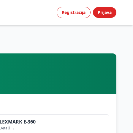
Registracija
Prijava
LEXMARK
E-360
Detalji →