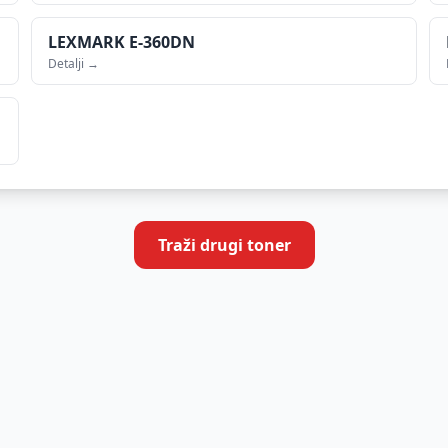
LEXMARK
E-360DN
Detalji →
Traži drugi toner