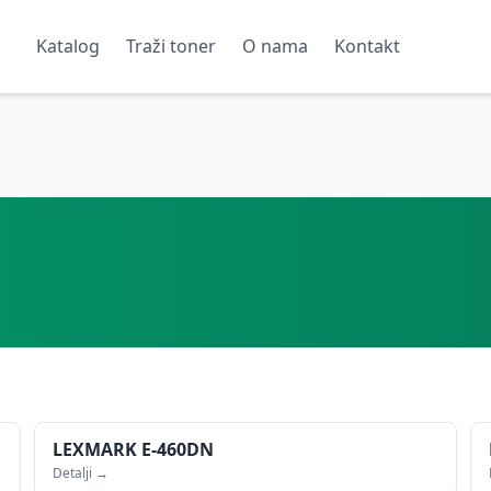
Katalog
Traži toner
O nama
Kontakt
LEXMARK
E-460DN
Detalji →