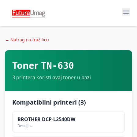
← Natrag na tražilicu
Toner
TN-630
3
printera koristi ovaj toner u bazi
Kompatibilni printeri (
3
)
BROTHER
DCP-L2540DW
Detalji →