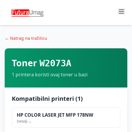
← Natrag na tražilicu
Toner
W2073A
1
printera koristi ovaj toner u bazi
Kompatibilni printeri (
1
)
HP
COLOR LASER JET MFP 178NW
Detalji →