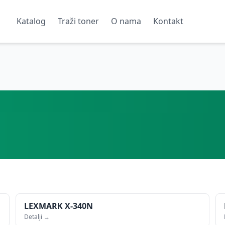
Katalog
Traži toner
O nama
Kontakt
LEXMARK
X-340N
Detalji →