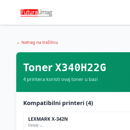
← Natrag na tražilicu
Toner
X340H22G
4
printera koristi ovaj toner u bazi
Kompatibilni printeri (
4
)
LEXMARK
X-342N
Detalji →