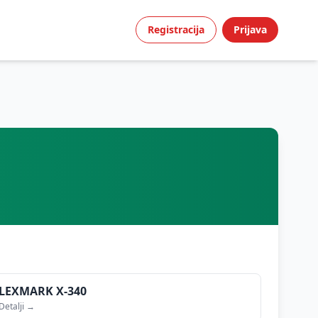
Registracija
Prijava
LEXMARK
X-340
Detalji →